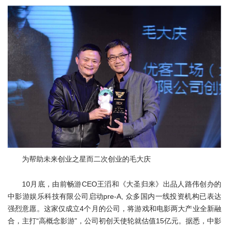
为帮助未来创业之星而二次创业的毛大庆
10月底，由前畅游CEO王滔和《大圣归来》出品人路伟创办的
中影游娱乐科技有限公司启动pre-A, 众多国内一线投资机构已表达
强烈意愿。这家仅成立4个月的公司，将游戏和电影两大产业全新融
合，主打“高概念影游”，公司初创天使轮就估值15亿元。据悉，中影