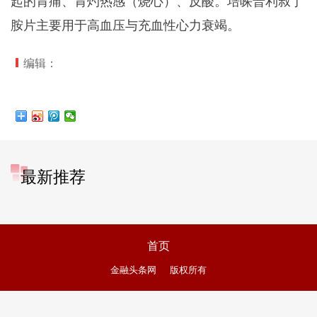
起的胃痛、胃灼热感（烧心）、反酸。培哚普利叔丁
胺片主要用于高血压与充血性心力衰竭。
编辑：
最新推荐
首页
金融头条网
版权所有